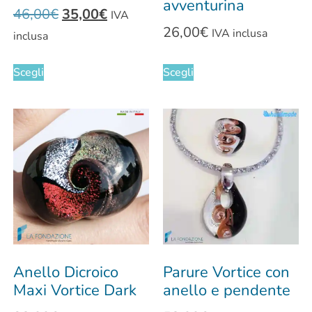
avventurina
46,00
€
35,00
€
IVA
26,00
€
IVA inclusa
inclusa
Scegli
Scegli
Anello Dicroico
Parure Vortice con
Maxi Vortice Dark
anello e pendente