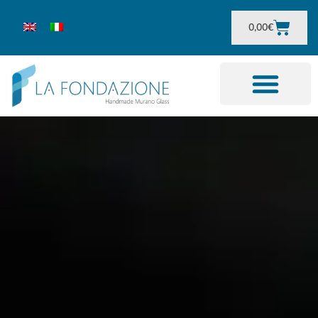
0,00
€