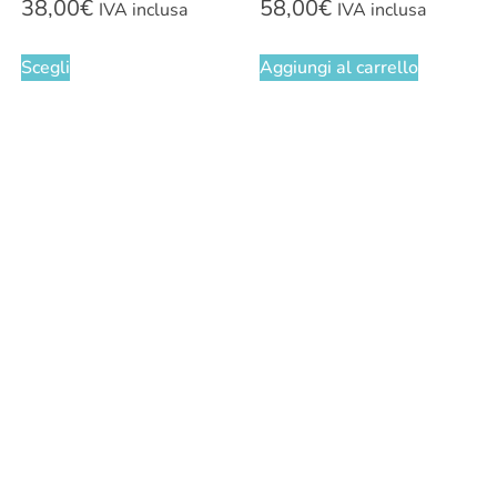
38,00
€
58,00
€
IVA inclusa
IVA inclusa
Scegli
Aggiungi al carrello
Anello a fascia Tre
vortici oro con
avventurina
28,00
€
IVA inclusa