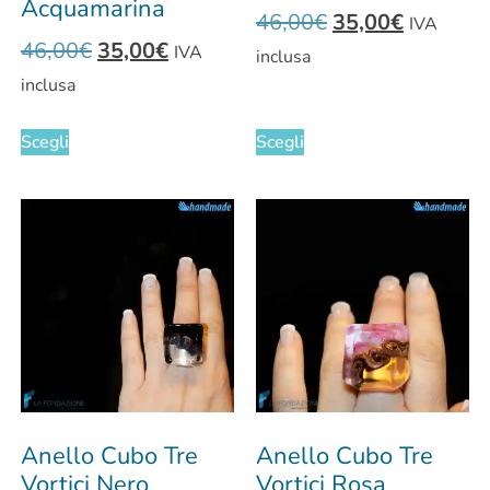
Acquamarina
46,00
€
35,00
€
IVA
46,00
€
35,00
€
IVA
inclusa
inclusa
Scegli
Scegli
Anello Cubo Tre
Anello Cubo Tre
Vortici Nero
Vortici Rosa