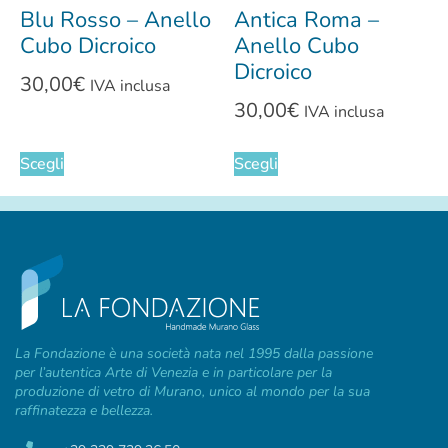
Blu Rosso – Anello
Antica Roma –
Cubo Dicroico
Anello Cubo
Dicroico
30,00
€
IVA inclusa
30,00
€
IVA inclusa
Scegli
Scegli
La Fondazione è una società nata nel 1995 dalla passione
per l’autentica Arte di Venezia e in particolare per la
produzione di vetro di Murano, unico al mondo per la sua
raffinatezza e bellezza.