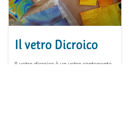
Il vetro Dicroico
Il vetro dicroico è un vetro contenente
micro-strati di ossidi metallici che
danno al vetro così trattato proprietà
ottiche particolari e un aspetto
cangiante, sfruttato a scopi artistici e
di alta tecnologia. La moderna
produzione di vetro dicroico o bicolore
si ottiene attraverso un processo di