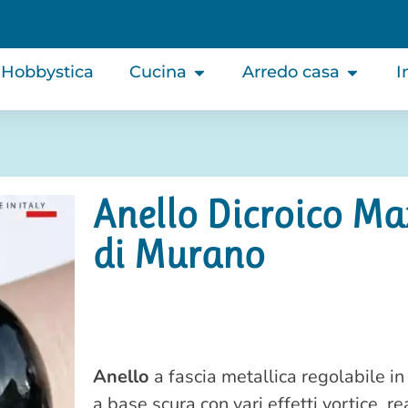
Hobbystica
Cucina
Arredo casa
I
Anello Dicroico Max
di Murano
Anello
a fascia metallica regolabile i
a base scura con vari effetti vortice, r