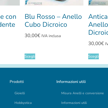
ce con
Blu Rosso – Anello
Antic
dente
Cubo Dicroico
Anell
Dicroi
30,00
€
IVA inclusa
30,00
€
I
Scegli
Scegli
Prodotti
Informazioni utili
Gioielli
Misura Anelli e conversione
Hobbystica
Informazioni utili