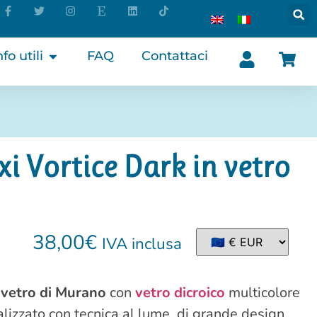
nfo utili
FAQ
Contattaci
i Vortice Dark in vetro
38,00
€
IVA inclusa
n
vetro di Murano
con
vetro dicroico
multicolore
ealizzato con tecnica al lume, di grande design,