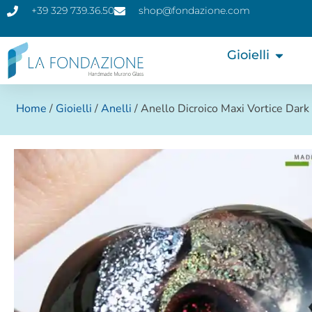
+39 329 739.36.50
shop@fondazione.com
Gioielli
Home
/
Gioielli
/
Anelli
/ Anello Dicroico Maxi Vortice Dark