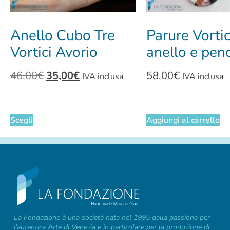
Anello Cubo Tre
Parure Vorti
Vortici Avorio
anello e pen
46,00
€
35,00
€
58,00
€
IVA inclusa
IVA inclusa
Scegli
Aggiungi al carrello
La Fondazione è una società nata nel 1995 dalla passione per
l’autentica Arte di Venezia e in particolare per la produzione di