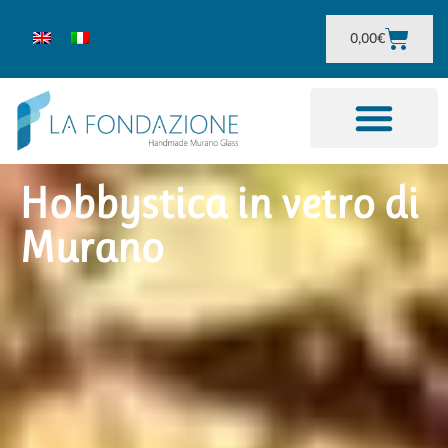
0,00
€
Hobbystica in vetro di
Murano