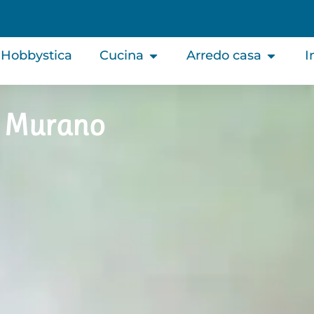
Hobbystica
Cucina
Arredo casa
I
di Murano