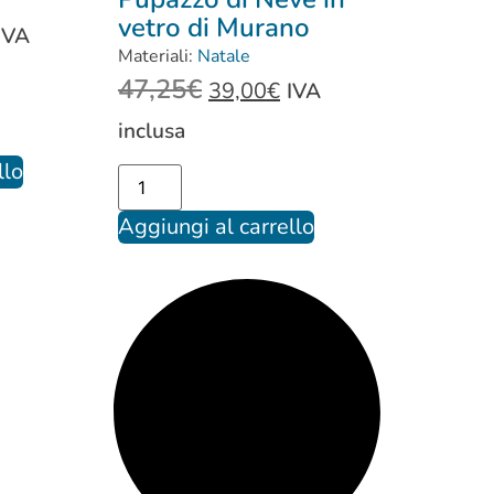
vetro di Murano
IVA
Materiali:
Natale
47,25
€
39,00
€
IVA
inclusa
llo
Aggiungi al carrello