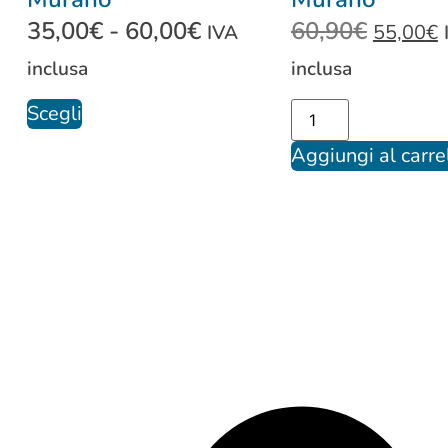
35,00
€
-
60,00
€
60,90
€
55,00
€
IVA
inclusa
inclusa
Scegli
Aggiungi al carre