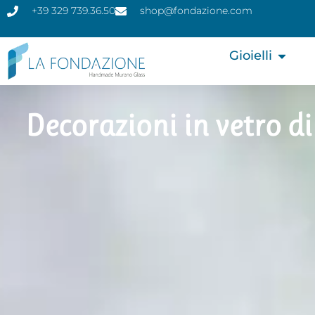
+39 329 739.36.50
shop@fondazione.com
Gioielli
Decorazioni in vetro 