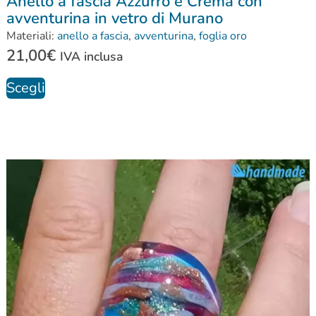
Anello a fascia Azzurro e Crema con
avventurina in vetro di Murano
Materiali:
anello a fascia
,
avventurina
,
foglia oro
21,00
€
IVA inclusa
Scegli