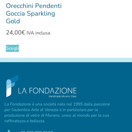
Orecchini Pendenti
Goccia Sparkling
Gold
24,00
€
IVA inclusa
Scegli
La Fondazione è una società nata nel 1995 dalla passione
per l’autentica Arte di Venezia e in particolare per la
produzione di vetro di Murano, unico al mondo per la sua
raffinatezza e bellezza.