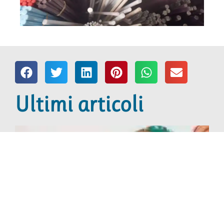
Ultimi articoli
7
L
A
p
e
M
L