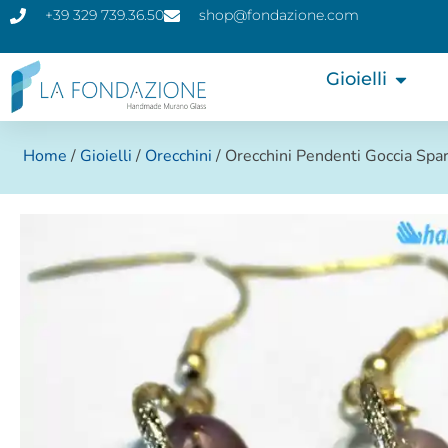
+39 329 739.36.50
shop@fondazione.com
Gioielli
Home
/
Gioielli
/
Orecchini
/ Orecchini Pendenti Goccia Spa