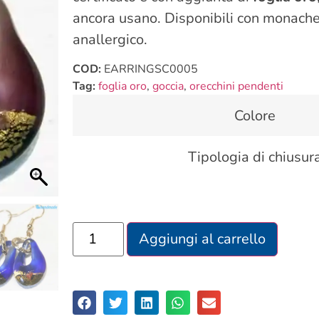
ancora usano. Disponibili con monachel
anallergico.
COD:
EARRINGSC0005
Tag:
foglia oro
,
goccia
,
orecchini pendenti
Colore
Tipologia di chiusur
Aggiungi al carrello