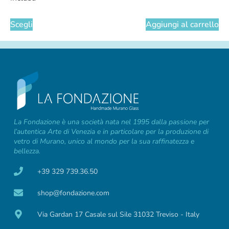
Scegli
Aggiungi al carrello
La Fondazione è una società nata nel 1995 dalla passione per
l’autentica Arte di Venezia e in particolare per la produzione di
vetro di Murano, unico al mondo per la sua raffinatezza e
bellezza.
+39 329 739.36.50
shop@fondazione.com
Via Gardan 17 Casale sul Sile 31032 Treviso - Italy