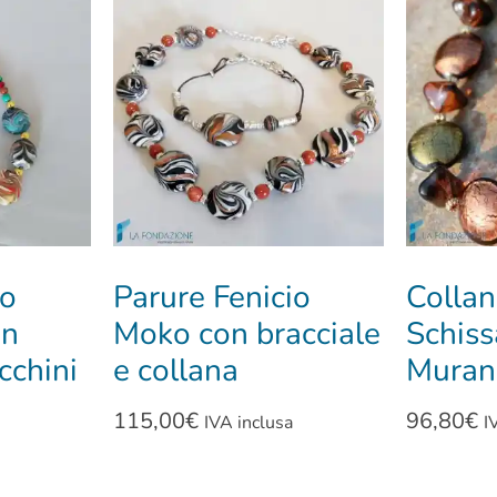
io
Parure Fenicio
Colla
on
Moko con bracciale
Schiss
cchini
e collana
Muran
115,00
€
96,80
€
IVA inclusa
I