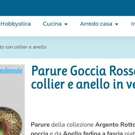
Hobbystica
Cucina
Arredo casa
I
o con collier e anello
Parure Goccia Ross
collier e anello in
Parure
della collezione
Argento Rott
goccia
e da
Anello fedina a fascia
piat