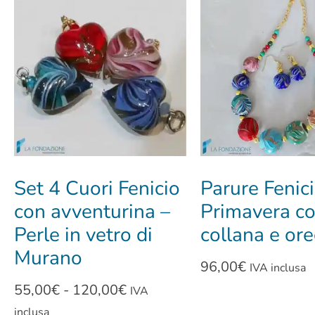
Set 4 Cuori Fenicio
Parure Fenic
con avventurina –
Primavera c
Perle in vetro di
collana e ore
Murano
96,00
€
IVA inclusa
55,00
€
-
120,00
€
IVA
inclusa