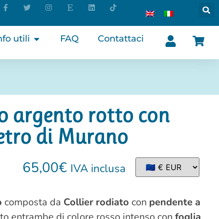
nfo utili
FAQ
Contattaci
o argento rotto con
 vetro di Murano
65,00
€
IVA inclusa
o
composta da
Collier rodiato
con
pendente a
to entrambe di colore rosso intenso con
foglia