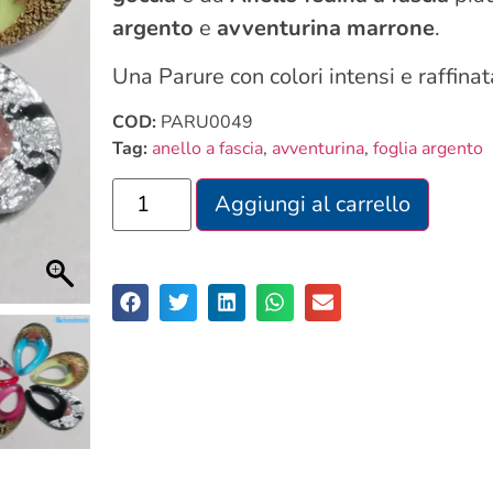
argento
e
avventurina marrone
.
Una Parure con colori intensi e raffina
COD:
PARU0049
Tag:
anello a fascia
,
avventurina
,
foglia argento
Aggiungi al carrello