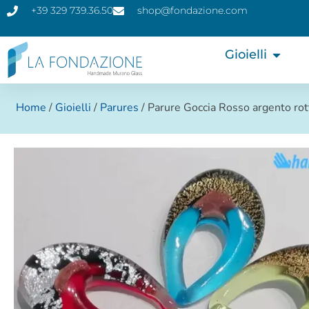
+39 329 739.36.50
shop@fondazione.com
Gioielli
Home
/
Gioielli
/
Parures
/ Parure Goccia Rosso argento rott