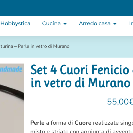
Hobbystica
Cucina
Arredo casa
I
turina – Perle in vetro di Murano
Set 4 Cuori Fenicio
in vetro di Murano
55,00
Perle
a forma di
Cuore
realizzate sing
misto e striate con aggiunta di avvent