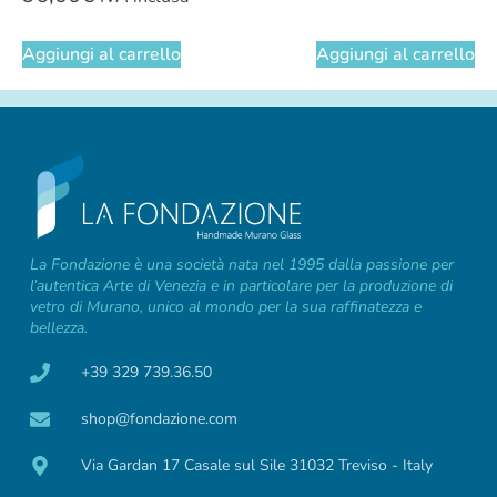
Aggiungi al carrello
Aggiungi al carrello
La Fondazione è una società nata nel 1995 dalla passione per
l’autentica Arte di Venezia e in particolare per la produzione di
vetro di Murano, unico al mondo per la sua raffinatezza e
bellezza.
+39 329 739.36.50
shop@fondazione.com
Via Gardan 17 Casale sul Sile 31032 Treviso - Italy