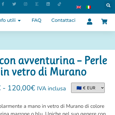
nfo utili
FAQ
Contattaci
 con avventurina – Perle
 in vetro di Murano
€
-
120,00
€
IVA inclusa
olarmente a mano in vetro di Murano di colore
urina marrone o blu. Uniche nel suo genere con