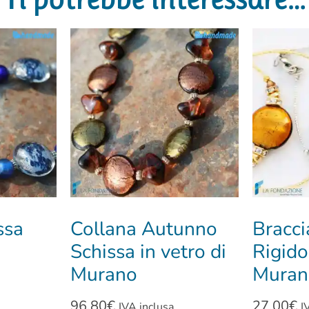
ssa
Collana Autunno
Bracci
Schissa in vetro di
Rigido
Murano
Muran
96,80
€
27,00
€
IVA inclusa
I