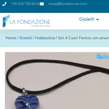
+39 329 739.36.50
shop@fondazione.com
Gioielli
Home
/
Gioielli
/
Hobbystica
/ Set 4 Cuori Fenicio con avven