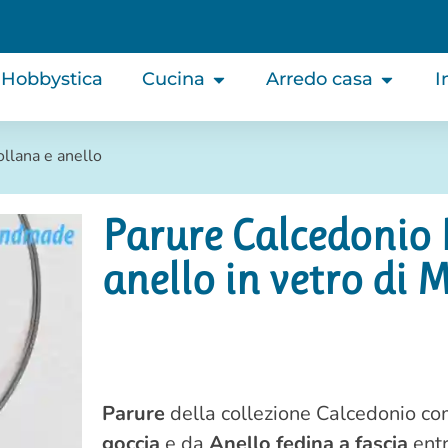
Hobbystica
Cucina
Arredo casa
I
llana e anello
Parure Calcedonio 
anello in vetro di
Parure
della collezione Calcedonio c
goccia
e da
Anello fedina a fascia
entr