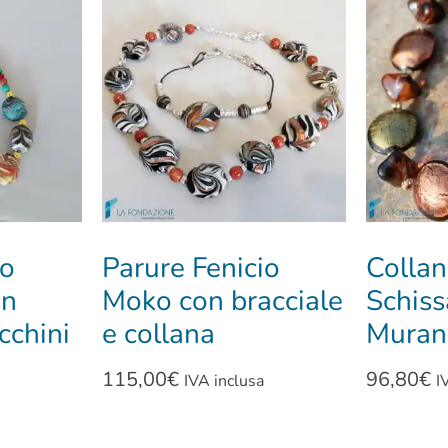
io
Parure Fenicio
Colla
on
Moko con bracciale
Schiss
cchini
e collana
Muran
115,00
€
96,80
€
IVA inclusa
I