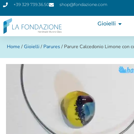
+39 329 739.36.50
shop@fondazione.com
Gioielli
Home
/
Gioielli
/
Parures
/ Parure Calcedonio Limone con co