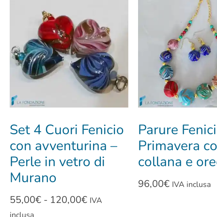
Set 4 Cuori Fenicio
Parure Fenic
con avventurina –
Primavera c
Perle in vetro di
collana e ore
Murano
96,00
€
IVA inclusa
55,00
€
-
120,00
€
IVA
inclusa