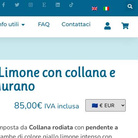
nfo utili
FAQ
Contattaci
Limone con collana e
 Murano
85,00
€
IVA inclusa
omposta da
Collana rodiata
con
pendente a
ambe di colore giallo limone intenso con