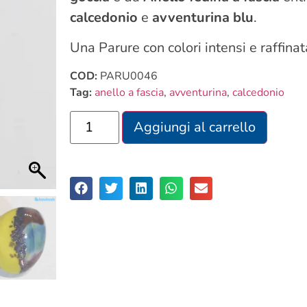
calcedonio
e
avventurina blu
.
Una Parure con colori intensi e raffina
COD:
PARU0046
Tag:
anello a fascia
,
avventurina
,
calcedonio
Aggiungi al carrello