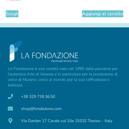
Scegli
Aggiungi al carrello
La Fondazione è una società nata nel 1995 dalla passione per
l’autentica Arte di Venezia e in particolare per la produzione di
vetro di Murano, unico al mondo per la sua raffinatezza e
bellezza.
+39 329 739.36.50
shop@fondazione.com
Via Gardan 17 Casale sul Sile 31032 Treviso - Italy