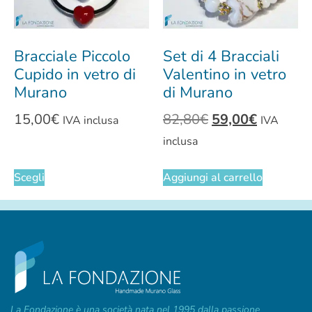
Bracciale Piccolo
Set di 4 Bracciali
Cupido in vetro di
Valentino in vetro
Murano
di Murano
15,00
€
82,80
€
59,00
€
IVA inclusa
IVA
inclusa
Scegli
Aggiungi al carrello
La Fondazione è una società nata nel 1995 dalla passione