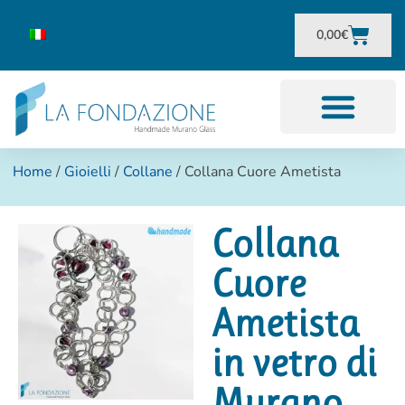
0,00
€
Home
/
Gioielli
/
Collane
/ Collana Cuore Ametista
Collana
Cuore
Ametista
in vetro di
Murano