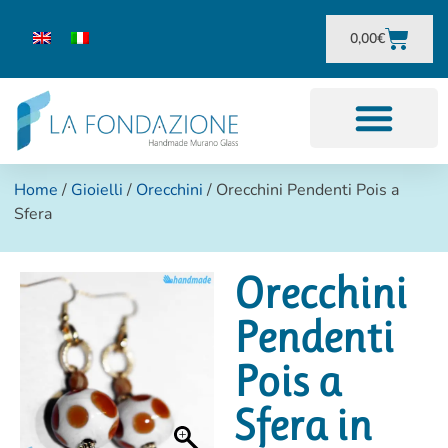
0,00
€
Home
/
Gioielli
/
Orecchini
/ Orecchini Pendenti Pois a
Sfera
Orecchini
Pendenti
Pois a
Sfera in