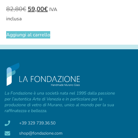
82,80
€
59,00
€
IVA
inclusa
Aggiungi al carrello
La Fondazione è una società nata nel 1995 dalla passione
per l’autentica Arte di Venezia e in particolare per la
produzione di vetro di Murano, unico al mondo per la sua
raffinatezza e bellezza.
+39 329 739.36.50
shop@fondazione.com