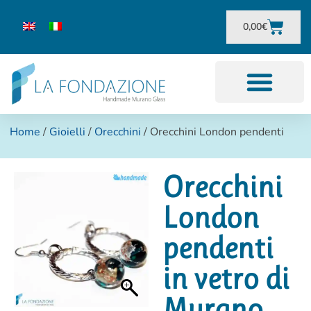
0,00
€
Home
/
Gioielli
/
Orecchini
/ Orecchini London pendenti
Orecchini
London
pendenti
in vetro di
Murano