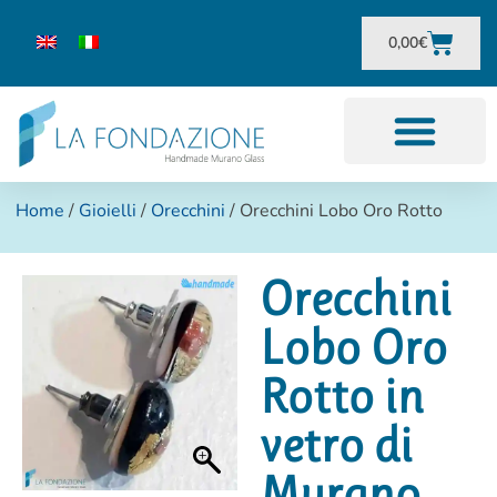
0,00
€
Home
/
Gioielli
/
Orecchini
/ Orecchini Lobo Oro Rotto
Orecchini
Lobo Oro
Rotto in
vetro di
Murano