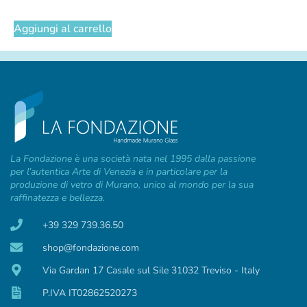
Aggiungi al carrello
La Fondazione è una società nata nel 1995 dalla passione
per l’autentica Arte di Venezia e in particolare per la
produzione di vetro di Murano, unico al mondo per la sua
raffinatezza e bellezza.
+39 329 739.36.50
shop@fondazione.com
Via Gardan 17 Casale sul Sile 31032 Treviso - Italy
P.IVA IT02862520273