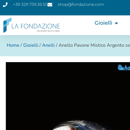
+39 329 739.36.50
shop@fondazione.com
Gioielli
Home
/
Gioielli
/
Anelli
/ Anello Pavone Mistico Argento co