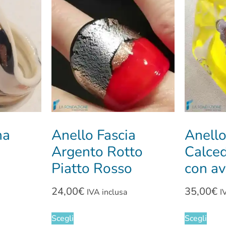
na
Anello Fascia
Anell
Argento Rotto
Calce
Piatto Rosso
con av
24,00
€
35,00
€
IVA inclusa
I
Scegli
Scegli