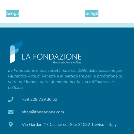
Scegli
Scegli
La Fondazione è una società nata nel 1995 dalla passione per
l’autentica Arte di Venezia e in particolare per la produzione di
vetro di Murano, unico al mondo per la sua raffinatezza e
bellezza.
+39 329 739.36.50
shop@fondazione.com
Via Gardan 17 Casale sul Sile 31032 Treviso - Italy