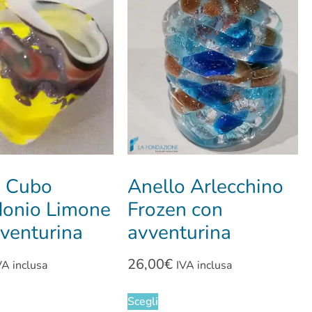
o Cubo
Anello Arlecchino
donio Limone
Frozen con
venturina
avventurina
26,00
€
VA inclusa
IVA inclusa
Scegli