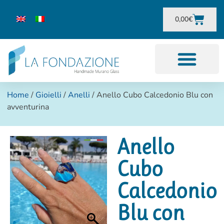
0,00
€
Home
/
Gioielli
/
Anelli
/ Anello Cubo Calcedonio Blu con
avventurina
Anello
Cubo
Calcedonio
Blu con