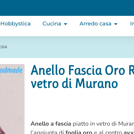
Hobbystica
Cucina
Arredo casa
I
csia
Anello Fascia Oro R
vetro di Murano
Anello a fascia
piatto in vetro di Muran
l’aggiunta di
foglia oro
e al centro
avv