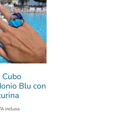
o Cubo
onio Blu con
urina
VA inclusa