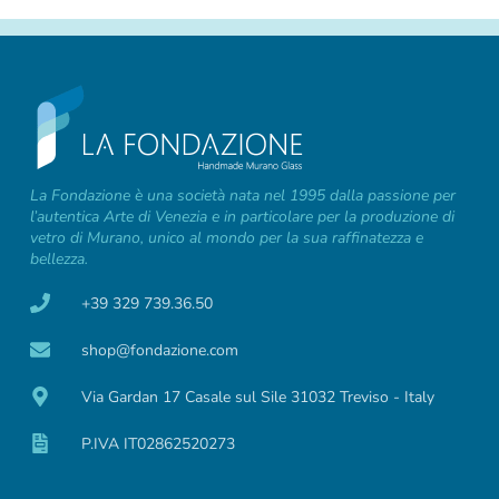
La Fondazione è una società nata nel 1995 dalla passione per
l’autentica Arte di Venezia e in particolare per la produzione di
vetro di Murano, unico al mondo per la sua raffinatezza e
bellezza.
+39 329 739.36.50
shop@fondazione.com
Via Gardan 17 Casale sul Sile 31032 Treviso - Italy
P.IVA IT02862520273