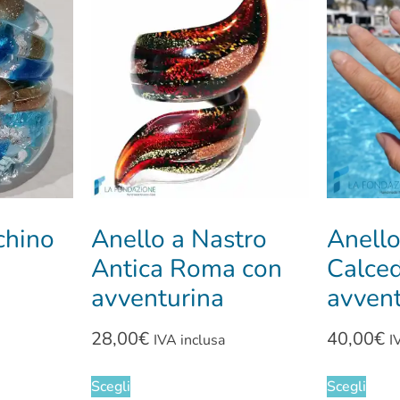
chino
Anello a Nastro
Anell
Antica Roma con
Calced
avventurina
avvent
28,00
€
40,00
€
IVA inclusa
I
Scegli
Scegli