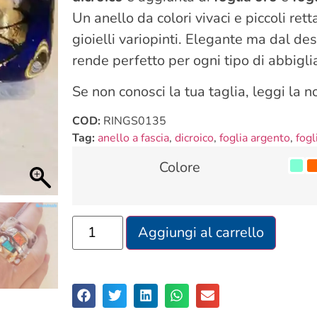
Un anello da colori vivaci e piccoli ret
gioielli variopinti. Elegante ma dal de
rende perfetto per ogni tipo di abbigl
Se non conosci la tua taglia, leggi la 
COD:
RINGS0135
Tag:
anello a fascia
,
dicroico
,
foglia argento
,
fogl
Colore
Aggiungi al carrello