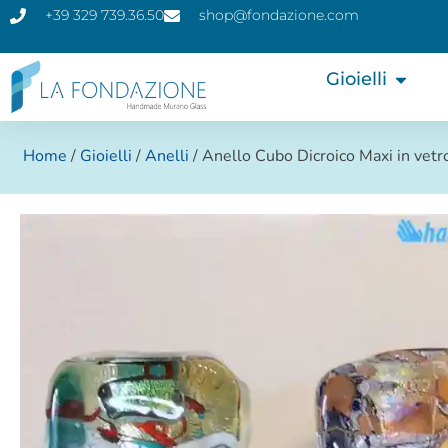
+39 329 739.36.50
shop@fondazione.com
Gioielli
Home
/
Gioielli
/
Anelli
/ Anello Cubo Dicroico Maxi in vetr