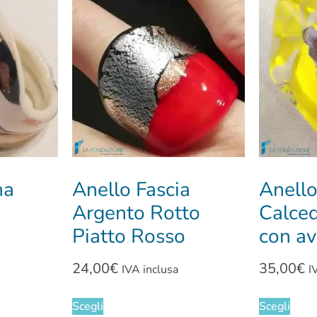
na
Anello Fascia
Anell
Argento Rotto
Calce
Piatto Rosso
con av
24,00
€
35,00
€
IVA inclusa
I
Scegli
Scegli