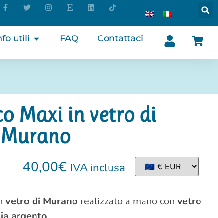
nfo utili
FAQ
Contattaci
o Maxi in vetro di
i Murano
40,00
€
IVA inclusa
n
vetro di Murano
realizzato a mano con
vetro
lia argento
.