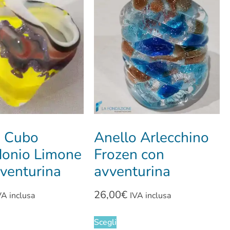
o Cubo
Anello Arlecchino
donio Limone
Frozen con
venturina
avventurina
26,00
€
VA inclusa
IVA inclusa
Scegli