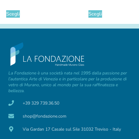
Scegli
Scegli
La Fondazione è una società nata nel 1995 dalla passione per
l’autentica Arte di Venezia e in particolare per la produzione di
vetro di Murano, unico al mondo per la sua raffinatezza e
bellezza.
+39 329 739.36.50
shop@fondazione.com
Via Gardan 17 Casale sul Sile 31032 Treviso - Italy