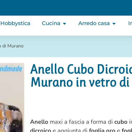
Hobbystica
Cucina
Arredo casa
I
o di Murano
Anello Cubo Dicroic
Murano in vetro d
Anello
maxi a fascia a forma di
cubo
i
dicroico
e aggiunta di
foglia oro
e
fog