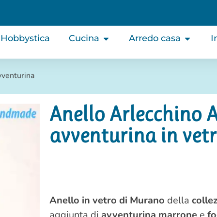
Hobbystica
Cucina
Arredo casa
I
vventurina
Anello Arlecchino
avventurina in vet
Anello in vetro di Murano
della
colle
aggiunta di
avventurina marrone
e
fo