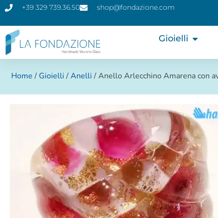
+39 329 739.36.50
shop@fondazione.com
Gioielli
Home
/
Gioielli
/
Anelli
/ Anello Arlecchino Amarena con a