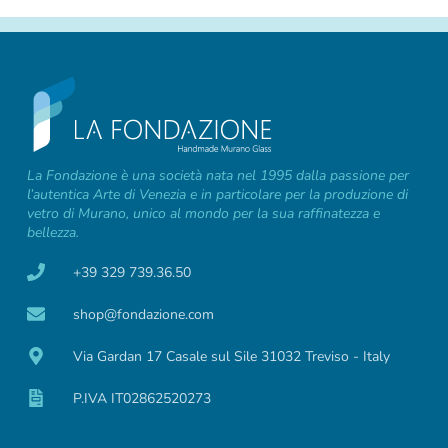
La Fondazione è una società nata nel 1995 dalla passione per
l’autentica Arte di Venezia e in particolare per la produzione di
vetro di Murano, unico al mondo per la sua raffinatezza e
bellezza.
+39 329 739.36.50
shop@fondazione.com
Via Gardan 17 Casale sul Sile 31032 Treviso - Italy
P.IVA IT02862520273