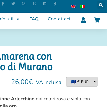
nfo utili
FAQ
Contattaci
 Amarena con
ro di Murano
26,00
€
IVA inclusa
zione Arlecchino
dai colori rosa e viola con
glia oro
.