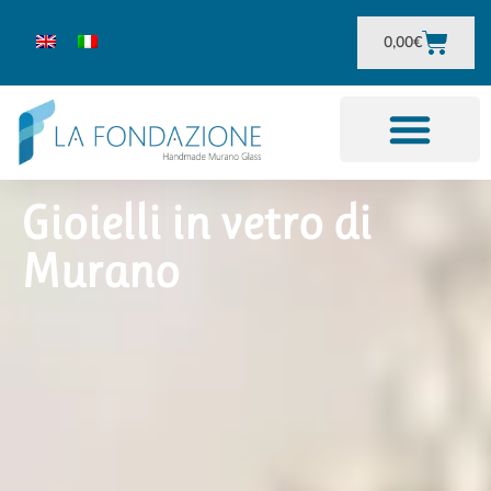
0,00
€
Gioielli in vetro di
Murano