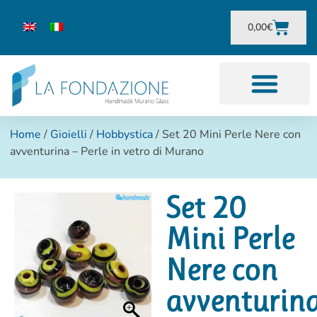
0,00
€
Home
/
Gioielli
/
Hobbystica
/ Set 20 Mini Perle Nere con
avventurina – Perle in vetro di Murano
Set 20
Mini Perle
Nere con
avventurin