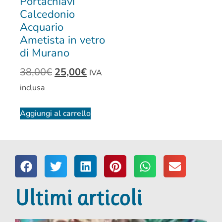
Portachiavi
Calcedonio
Acquario
Ametista in vetro
di Murano
38,00
€
25,00
€
IVA
inclusa
Aggiungi al carrello
Ultimi articoli