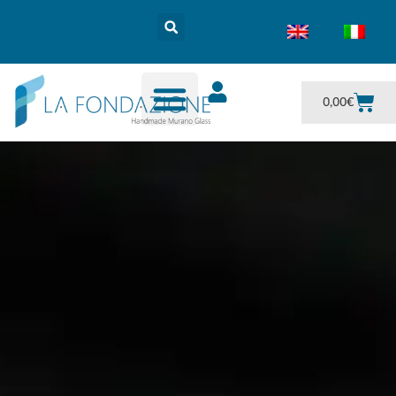
0,00
€