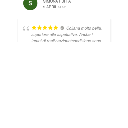
SIMONA FUFFA
5 APRIL 2025
MAJ
12 
Collana molto bella,
superiore alle aspettative. Anche i
tempi di realizzazione/spedizione sono
stati assolutamente rispettati.
MONICA GASBARRI
5 MARCH 2025
ROS
Veloci e trovato il
12 M
"particolare" mancante!
FILIPPO PARADISO