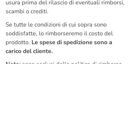
usura prima del rilascio di eventuali rimborsi,
scambi o crediti.
Se tutte le condizioni di cui sopra sono
soddisfatte, lo rimborseremo il costo del
prodotto.
Le spese di spedizione sono a
carico del cliente.
Nota:
sono esclusi dalla politica di rimborso
tutte le imprese e rivenditori e tutti i prodotti
su ordinazione e personalizzati.
Indirizzo dove inviare la merce di reso:
Via Carlo Gardan 17, Casale sul Sile, 31032
Treviso – Italia