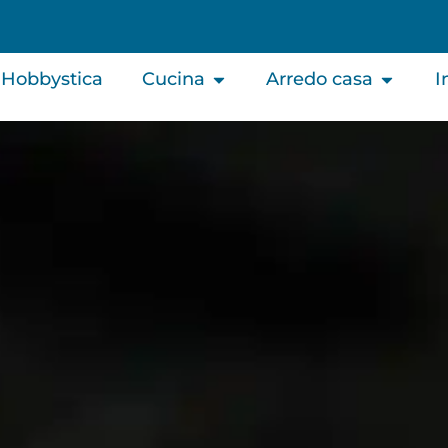
Hobbystica
Cucina
Arredo casa
I