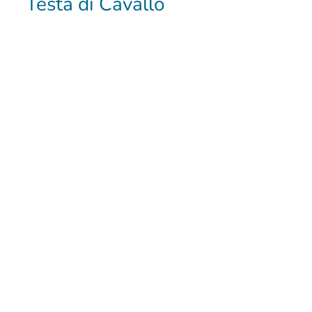
Testa di Cavallo
34,00
€
IVA inclusa
Scegli
Spedizione gratuita in tutta
Italia