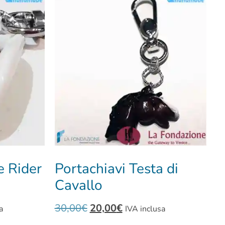
e Rider
Portachiavi Testa di
Cavallo
30,00
€
20,00
€
a
IVA inclusa