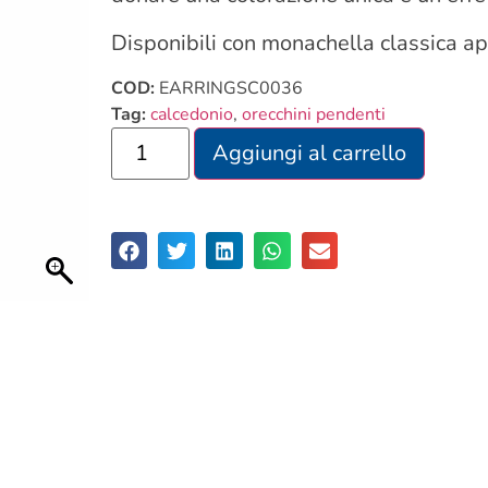
Disponibili con monachella classica ap
COD:
EARRINGSC0036
Tag:
calcedonio
,
orecchini pendenti
Aggiungi al carrello