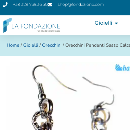
+39 329 739.36.50
shop@fondazione.com
Gioielli
Home
/
Gioielli
/
Orecchini
/ Orecchini Pendenti Sasso Calc