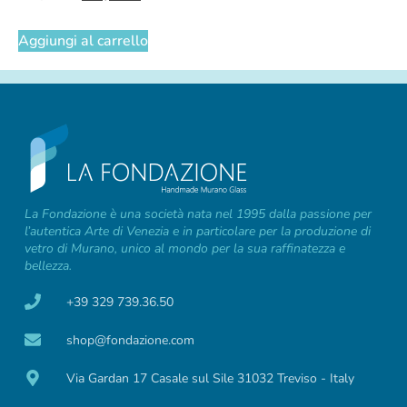
Aggiungi al carrello
La Fondazione è una società nata nel 1995 dalla passione per
l’autentica Arte di Venezia e in particolare per la produzione di
vetro di Murano, unico al mondo per la sua raffinatezza e
bellezza.
+39 329 739.36.50
shop@fondazione.com
Via Gardan 17 Casale sul Sile 31032 Treviso - Italy