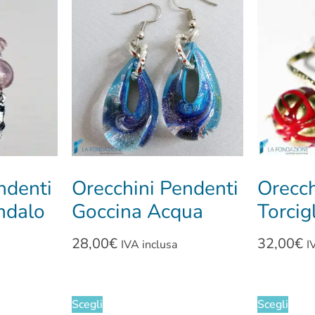
ndenti
Orecchini Pendenti
Orecch
ndalo
Goccina Acqua
Torcig
28,00
€
32,00
€
IVA inclusa
I
Scegli
Scegli