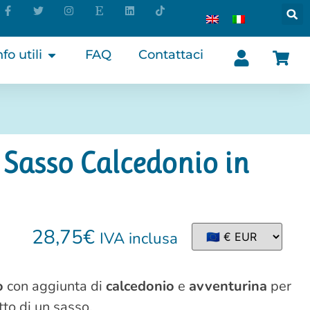
nfo utili
FAQ
Contattaci
 Sasso Calcedonio in
28,75
€
IVA inclusa
o
con aggiunta di
calcedonio
e
avventurina
per
tto di un sasso.