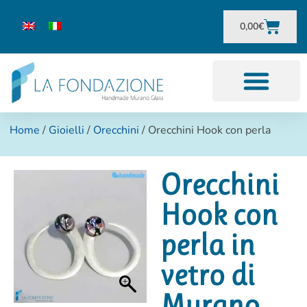
0,00
€
Home
/
Gioielli
/
Orecchini
/ Orecchini Hook con perla
Orecchini
Hook con
perla in
vetro di
Murano