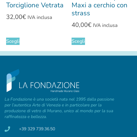
Torciglione Vetrata
Maxi a cerchio con
strass
32,00
€
IVA inclusa
40,00
€
IVA inclusa
Scegli
Scegli
La Fondazione è una società nata nel 1995 dalla passione
per l’autentica Arte di Venezia e in particolare per la
produzione di vetro di Murano, unico al mondo per la sua
raffinatezza e bellezza.
+39 329 739.36.50