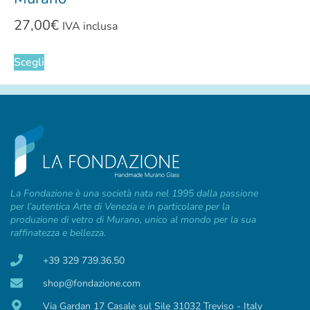
27,00
€
IVA inclusa
Scegli
La Fondazione è una società nata nel 1995 dalla passione
per l’autentica Arte di Venezia e in particolare per la
produzione di vetro di Murano, unico al mondo per la sua
raffinatezza e bellezza.
+39 329 739.36.50
shop@fondazione.com
Via Gardan 17 Casale sul Sile 31032 Treviso - Italy