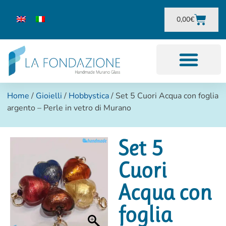
0,00
€
Home
/
Gioielli
/
Hobbystica
/ Set 5 Cuori Acqua con foglia
argento – Perle in vetro di Murano
Set 5
Cuori
Acqua con
foglia