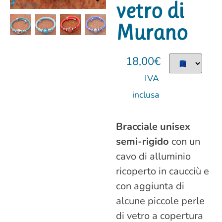
vetro di
Murano
18,00
€
IVA
inclusa
Bracciale
unisex
semi-rigido
con un
cavo di alluminio
ricoperto in caucciù e
con aggiunta di
alcune piccole perle
di vetro a copertura