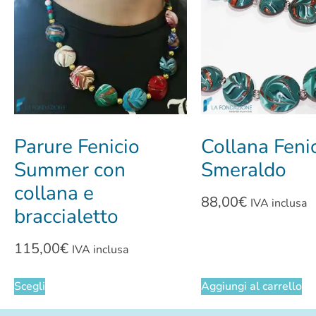
Parure Fenicio
Collana Feni
Summer con
Smeraldo
collana e
88,00
€
IVA inclusa
braccialetto
115,00
€
IVA inclusa
Scegli
Aggiungi al carrello