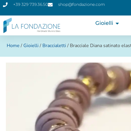
+39 329 739.36.50
shop@fondazione.com
Gioielli
Home
/
Gioielli
/
Braccialetti
/ Bracciale Diana satinato elas