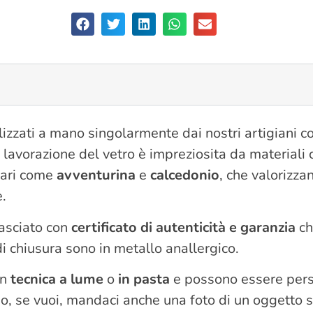
izzati a mano singolarmente dai nostri artigiani c
a lavorazione del vetro è impreziosita da material
rari come
avventurina
e
calcedonio
, che valorizza
e.
lasciato con
certificato di autenticità e garanzia
ch
 di chiusura sono in metallo anallergico.
on
tecnica a lume
o
in pasta
e possono essere perso
o, se vuoi, mandaci anche una foto di un oggetto s