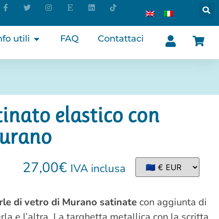
nfo utili
FAQ
Contattaci
inato elastico con
Murano
27,00
€
IVA inclusa
rle di vetro di Murano satinate
con aggiunta di
la e l’altra. La targhetta metallica con la scritta