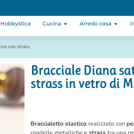
Hobbystica
Cucina
Arredo casa
I
tico con strass
Bracciale Diana sat
strass in vetro di 
Braccialetto elastico
realizzato con
pe
rondelle metalliche e
strass
tra una per