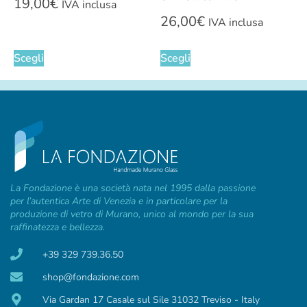
19,00
€
IVA inclusa
26,00
€
IVA inclusa
Scegli
Scegli
La Fondazione è una società nata nel 1995 dalla passione
per l’autentica Arte di Venezia e in particolare per la
produzione di vetro di Murano, unico al mondo per la sua
raffinatezza e bellezza.
+39 329 739.36.50
shop@fondazione.com
Via Gardan 17 Casale sul Sile 31032 Treviso - Italy