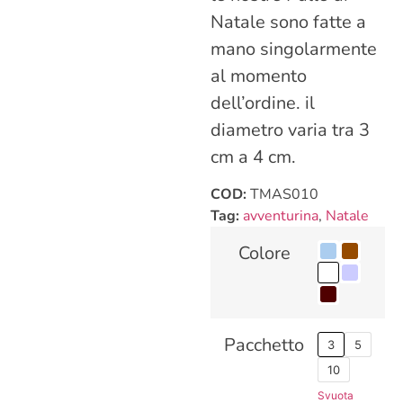
Natale sono fatte a
mano singolarmente
al momento
dell’ordine. il
diametro varia tra 3
cm a 4 cm.
COD:
TMAS010
Tag:
avventurina
,
Natale
Colore
Pacchetto
3
5
10
Svuota