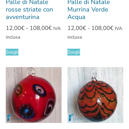
Palle di Natale
Palle di Natale
rosse striate con
Murrina Verde
avventurina
Acqua
12,00
€
-
108,00
€
12,00
€
-
108,00
€
IVA
IVA
inclusa
inclusa
Scegli
Scegli