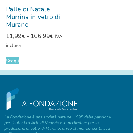
Palle di Natale
Murrina in vetro di
Murano
11,99
€
-
106,99
€
IVA
inclusa
Scegli
La Fondazione è una società nata nel 1995 dalla passione
per l’autentica Arte di Venezia e in particolare per la
produzione di vetro di Murano, unico al mondo per la sua