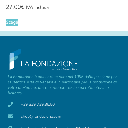
27,00
€
IVA inclusa
Scegli
La Fondazione è una società nata nel 1995 dalla passione per
l’autentica Arte di Venezia e in particolare per la produzione di
vetro di Murano, unico al mondo per la sua raffinatezza e
bellezza.
+39 329 739.36.50
shop@fondazione.com