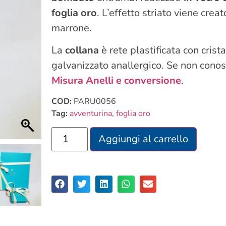
foglia oro
. L’effetto striato viene creat
marrone.
La
collana
è rete plastificata con crist
galvanizzato anallergico. Se non conosci
Misura Anelli e conversione
.
COD:
PARU0056
Tag:
avventurina
,
foglia oro
Aggiungi al carrello