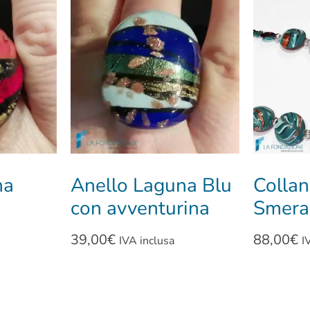
na
Anello Laguna Blu
Collan
con avventurina
Smera
39,00
€
88,00
€
IVA inclusa
I