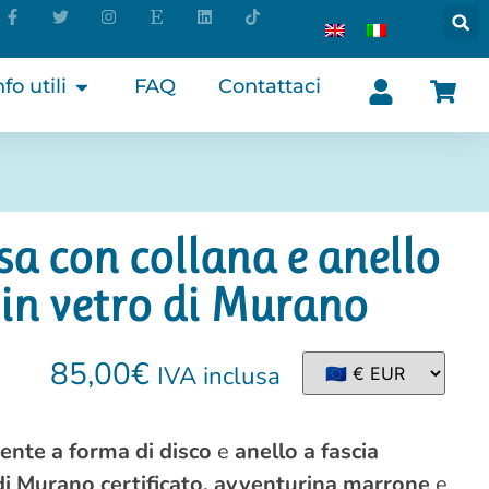
nfo utili
FAQ
Contattaci
a con collana e anello
 in vetro di Murano
85,00
€
IVA inclusa
ente a forma di disco
e
anello a fascia
di Murano certificato, avventurina marrone
e