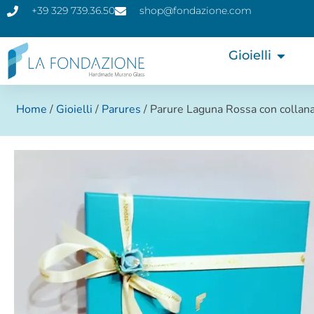
+39 329 739.36.50
shop@fondazione.com
Gioielli
Home
/
Gioielli
/
Parures
/ Parure Laguna Rossa con collana