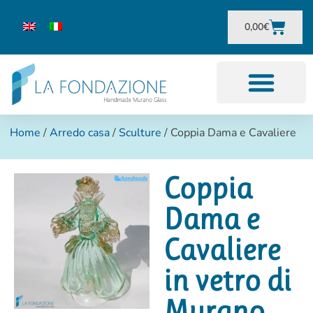
0,00
€
Home
/
Arredo casa
/
Sculture
/ Coppia Dama e Cavaliere
Coppia
Dama e
Cavaliere
in vetro di
Murano