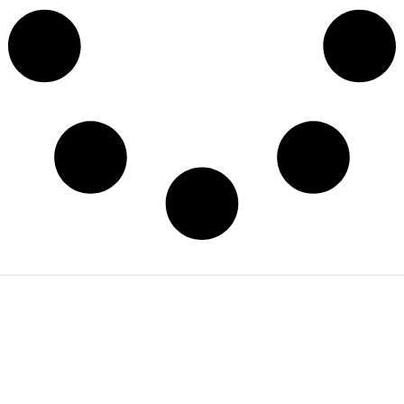
Spedizione
Personalizzazione
Scontistiche
gratuita in
del tuo
per
tutta Italia
prodotto
commercianti