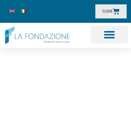
0,00
€
Illuminazione in vetro
di Murano